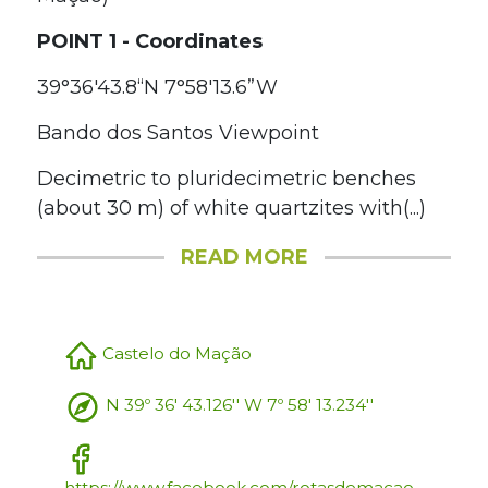
POINT 1 - Coordinates
39°36'43.8“N 7°58'13.6”W
Bando dos Santos Viewpoint
Decimetric to pluridecimetric benches
(about 30 m) of white quartzites with(...)
READ MORE
Castelo do Mação
N 39º 36' 43.126'' W 7º 58' 13.234''
https://www.facebook.com/rotasdemacao