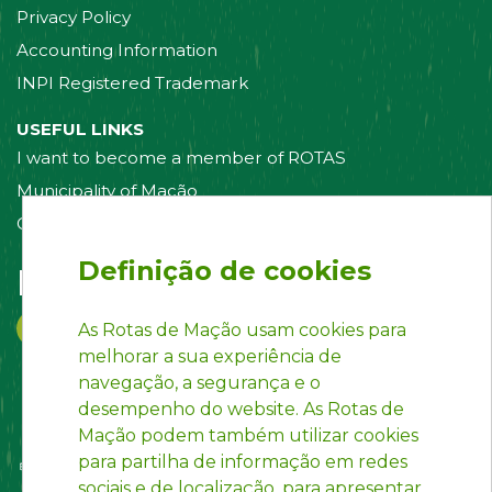
Privacy Policy
Accounting Information
INPI Registered Trademark
USEFUL LINKS
I want to become a member of ROTAS
Municipality of Mação
Contact us
Definição de cookies
Follow us on:
As Rotas de Mação usam cookies para
melhorar a sua experiência de
navegação, a segurança e o
desempenho do website. As Rotas de
Mação podem também utilizar cookies
para partilha de informação em redes
sociais e de localização, para apresentar