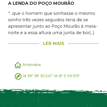
A LENDA DO POÇO MOURÃO
"…que o homem que sonhasse o mesmo
sonho três vezes seguidos teria de se
apresentar junto ao Poço Mourão à meia-
noite e a essa altura uma junta de boi(...)
LER MAIS
Amêndoa
N 39º 38' 30.541'' W 8º 3' 59.159''