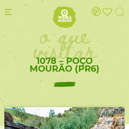
o que
visitar
1078 – POÇO
MOURÃO (PR6)