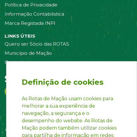
Política de Privacidade
Informação Contabilistica
Marca Registada INPI
LINKS ÚTEIS
Quero ser Sócio das ROTAS
Município de Mação
Contacte-nos
Siga-nos em:
Definição de cookies
As Rotas de Mação usam cookies para
melhorar a sua experiência de
navegação, a segurança e o
desempenho do website. As Rotas de
Mação podem também utilizar cookies
para partilha de informação em redes