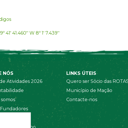
digos
9º 41' 41.460'' W 8º 1' 7.439''
E NÓS
LINKS ÚTEIS
de Atividades 2026
Quero ser Sócio das ROTA
tabilidade
Município de Mação
somos
Contacte-nos
 Fundadores
 Sociais
amento Interno