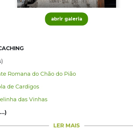
abrir galeria
CACHING
s)
te Romana do Chão do Pião
la de Cardigos
linha das Vinhas
..)
LER MAIS