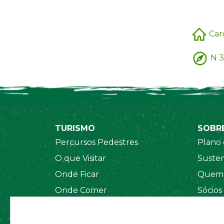
Car
N 3
TURISMO
SOBR
Percursos Pedestres
Plano 
O que Visitar
Susten
Onde Ficar
Quem 
Onde Comer
Sócios
Sistema de Segurança
Orgãos
Regul