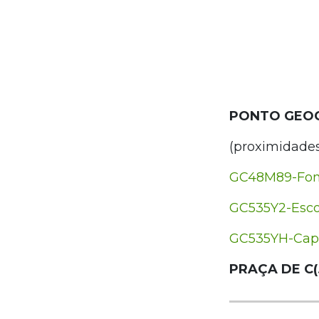
PONTO GEO
(proximidade
GC48M89-Fon
GC535Y2-Esco
GC535YH-Cape
PRAÇA DE C(.