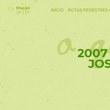
o q
Mação
INÍCIO
ROTAS PEDESTRES
31º | 17º
2007
JO