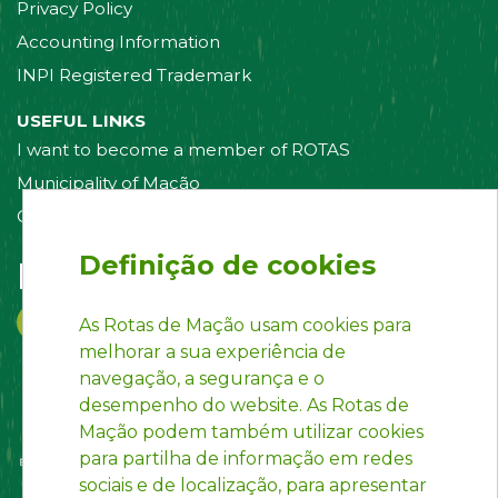
Privacy Policy
Accounting Information
INPI Registered Trademark
USEFUL LINKS
I want to become a member of ROTAS
Municipality of Mação
Contact us
Definição de cookies
Follow us on:
As Rotas de Mação usam cookies para
melhorar a sua experiência de
navegação, a segurança e o
desempenho do website. As Rotas de
Mação podem também utilizar cookies
para partilha de informação em redes
sociais e de localização, para apresentar