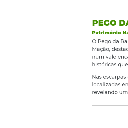
PEGO D
Património Na
O Pego da Ra
Mação, destac
num vale enca
históricas qu
Nas escarpas 
localizadas em
revelando uma