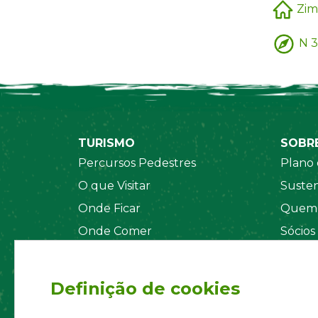
Zim
N 3
TURISMO
SOBR
Percursos Pedestres
Plano 
O que Visitar
Susten
Onde Ficar
Quem 
Onde Comer
Sócios
Sistema de Segurança
Orgãos
Regul
Definição de cookies
Estatu