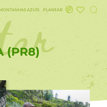
itar
MONTANHAS AZUIS
PLANEAR
 (PR8)