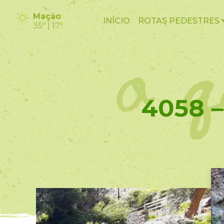
o q
Mação
INÍCIO
ROTAS PEDESTRES
35º | 17º
4058 