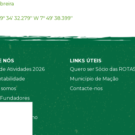
breira
9º 34' 32.279'' W 7º 49' 38.399''
E NÓS
LINKS ÚTEIS
de Atividades 2026
Quero ser Sócio das ROTA
tabilidade
Município de Mação
somos
Contacte-nos
 Fundadores
 Sociais
amento Interno
tos