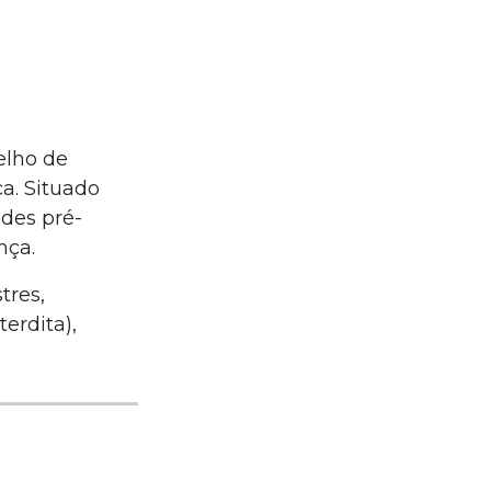
elho de
a. Situado
des pré-
nça.
tres,
erdita),