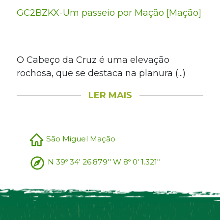
GC2BZKX-Um passeio por Mação [Mação]
O Cabeço da Cruz é uma elevação
rochosa, que se destaca na planura (...)
LER MAIS
São Miguel Mação
N 39º 34' 26.879'' W 8º 0' 1.321''