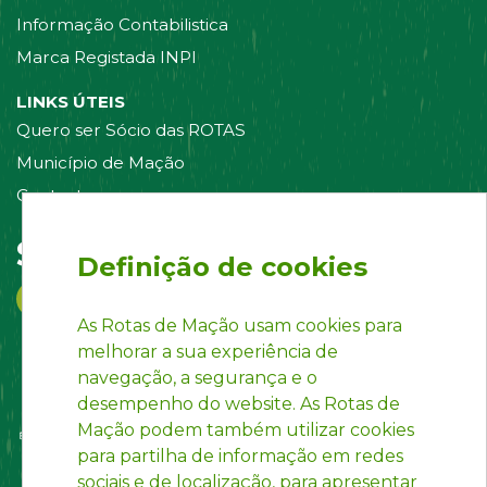
Informação Contabilistica
Marca Registada INPI
LINKS ÚTEIS
Quero ser Sócio das ROTAS
Município de Mação
Contacte-nos
Siga-nos em:
Definição de cookies
As Rotas de Mação usam cookies para
melhorar a sua experiência de
navegação, a segurança e o
desempenho do website. As Rotas de
Mação podem também utilizar cookies
para partilha de informação em redes
sociais e de localização, para apresentar