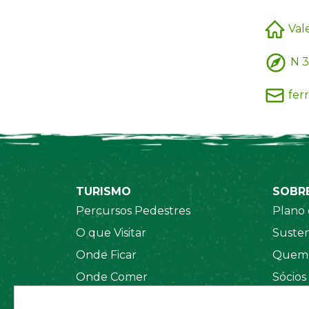
Val
N 3
fer
TURISMO
SOBR
Percursos Pedestres
Plano 
O que Visitar
Susten
Onde Ficar
Quem 
Onde Comer
Sócios
Sistema de Segurança
Orgãos