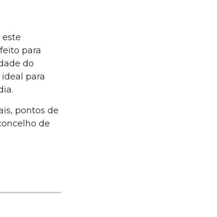
 este
feito para
idade do
 ideal para
ia.
ais, pontos de
 concelho de