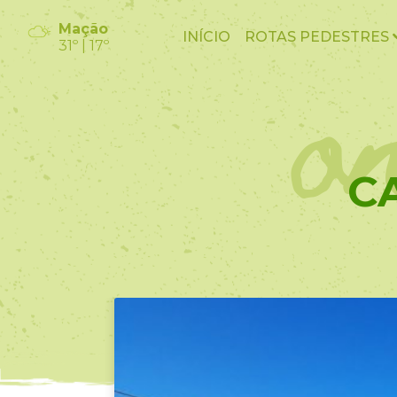
o
Mação
INÍCIO
ROTAS PEDESTRES
31º | 17º
C