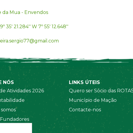
e da Mua - Envendos
9º 35' 21.284'' W 7º 55' 12.648''
reira.sergio77@gmail.com
E NÓS
LINKS ÚTEIS
de Atividades 2026
Quero ser Sócio das ROTA
tabilidade
Município de Mação
somos
Contacte-nos
 Fundadores
 Sociais