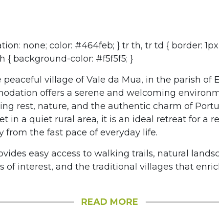
tion: none; color: #464feb; } tr th, tr td { border: 1px
th { background-color: #f5f5f5; }
 peaceful village of Vale da Mua, in the parish of 
odation offers a serene and welcoming environme
ing rest, nature, and the authentic charm of Portu
t in a quiet rural area, it is an ideal retreat for a r
from the fast pace of everyday life.
rovides easy access to walking trails, natural lands
s of interest, and the traditional villages that enri
READ MORE