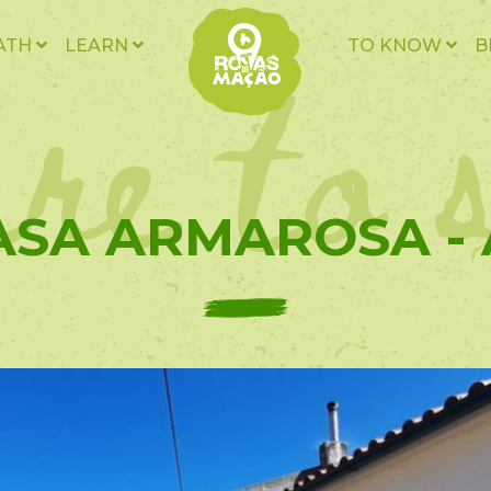
re to 
ATH
LEARN
TO KNOW
B
ASA ARMAROSA - 