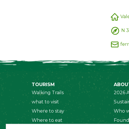
Val
N 3
fer
TOURISM
ABOU
Walking Trails
2026 A
what to visit
Sustain
Where to stay
Who w
Where to eat
Found