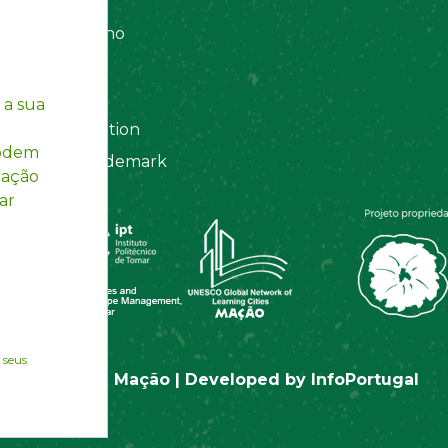
 Organizations
amento Interno
es
y Policy
 a sua
ting Information
podem
egistered Trademark
mação
ar
 seus
© Rotas de Mação | Developed by
InfoPortugal