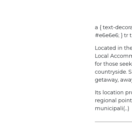
a { text-decora
#e6e6e6; } tr 
Located in the
Local Accomm
for those seek
countryside. Se
getaway, away 
Its location p
regional point
municipali(...)