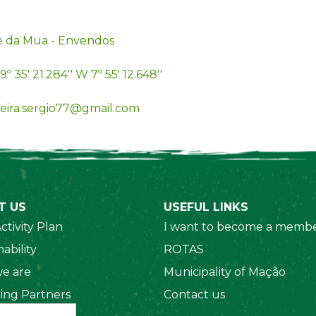
e da Mua - Envendos
9º 35' 21.284'' W 7º 55' 12.648''
reira.sergio77@gmail.com
T US
USEFUL LINKS
ctivity Plan
I want to become a membe
ability
ROTAS
e are
Municipality of Mação
ing Partners
Contact us