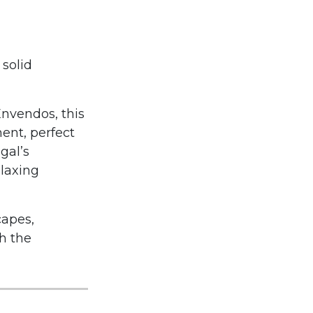
 solid
Envendos, this
nt, perfect
gal’s
elaxing
capes,
ch the