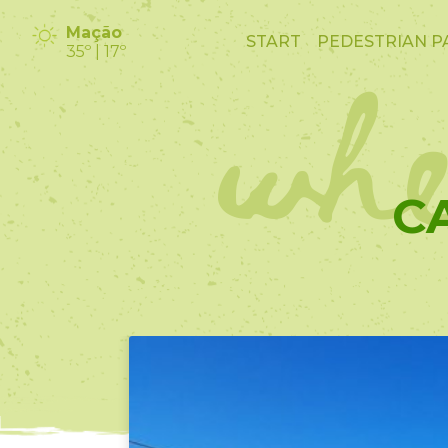
whe
Mação
START
PEDESTRIAN P
35º | 17º
C