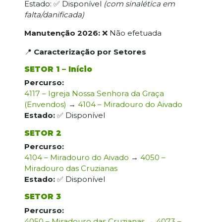
Estado: ✅ Disponível
(com sinalética em
falta/danificada)
Manutenção 2026:
❌ Não efetuada
📍
Caracterização por Setores
SETOR 1 – Início
Percurso:
4117 – Igreja Nossa Senhora da Graça
(Envendos)
→
4104 – Miradouro do Aivado
Estado:
✅ Disponível
SETOR 2
Percurso:
4104 – Miradouro do Aivado
→
4050 –
Miradouro das Cruzianas
Estado:
✅ Disponível
SETOR 3
Percurso:
4050 – Miradouro das Cruzianas
→
4073 –