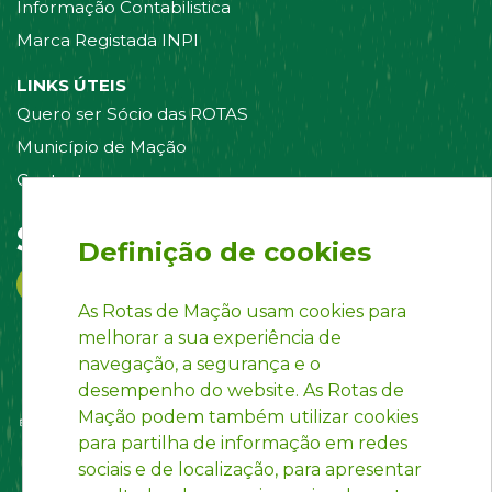
Informação Contabilistica
Marca Registada INPI
LINKS ÚTEIS
Quero ser Sócio das ROTAS
Município de Mação
Contacte-nos
Siga-nos em:
Definição de cookies
As Rotas de Mação usam cookies para
melhorar a sua experiência de
navegação, a segurança e o
desempenho do website. As Rotas de
Mação podem também utilizar cookies
para partilha de informação em redes
sociais e de localização, para apresentar