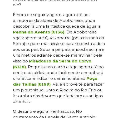
ele?
É hora de seguir viagem, agora até aos
arredores da aldeia de Aboboreira, onde
descobrirá uma fantástica queda de água: a
Penha do Avento (6136)
. De Aboboreira
siga viagem até Queixoperra (pela estrada da
Serra) e pare mal aviste o casario desta aldeia
aos seus pés. Suba a pé pela encosta acima e
uns metros adiante deixe-se maravilhar pela
vista do
Miradouro da Serra do Corvo
(6128)
. Regresse ao carro e siga agora até ao
centro da aldeia onde facilmente encontrará
sinalética a indicar o caminho até ao
Poço
das Talhas (6169)
. Vá, e aproveite para fazer
um piquenique junto à Ribeira do Rio Frio ou
à sombra das árvores que ladeiam as antigas
azenhas.
O destino é agora Penhascoso. No
cruzamento da Capela de Santo António,