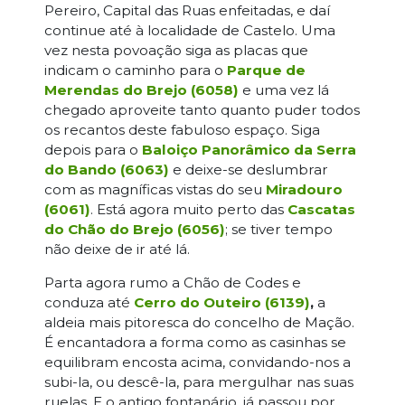
Pereiro, Capital das Ruas enfeitadas, e daí
continue até à localidade de Castelo. Uma
vez nesta povoação siga as placas que
indicam o caminho para o
Parque de
Merendas do Brejo (6058)
e uma vez lá
chegado aproveite tanto quanto puder todos
os recantos deste fabuloso espaço. Siga
depois para o
Baloiço Panorâmico da Serra
do Bando (6063)
e deixe-se deslumbrar
com as magníficas vistas do seu
Miradouro
(6061)
. Está agora muito perto das
Cascatas
do Chão do Brejo (6056)
; se tiver tempo
não deixe de ir até lá.
Parta agora rumo a Chão de Codes e
conduza até
Cerro do Outeiro (6139)
,
a
aldeia mais pitoresca do concelho de Mação.
É encantadora a forma como as casinhas se
equilibram encosta acima, convidando-nos a
subi-la, ou descê-la, para mergulhar nas suas
ruelas. E o antigo fontanário, já passou por