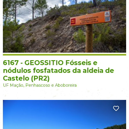
6167 - GEOSSITIO Fósseis e
nódulos fosfatados da aldeia de
Castelo (PR2)
UF Mação, Penhascoso e Aboboreira