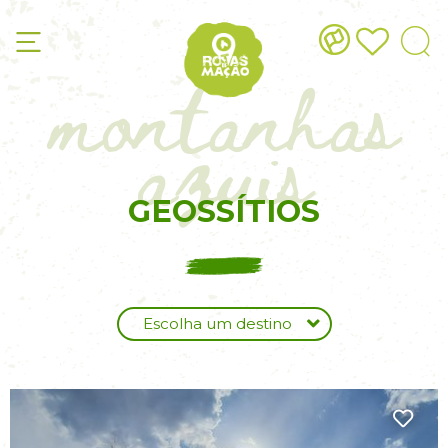
montanhas
azuis
GEOSSÍTIOS