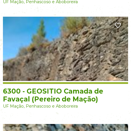
UF Mação, Penhascoso e Aboboreira
6300 - GEOSITIO Camada de
Favaçal (Pereiro de Mação)
UF Mação, Penhascoso e Aboboreira