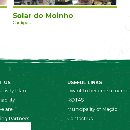
Solar do Moinho
Cardigos
T US
USEFUL LINKS
ctivity Plan
I want to become a membe
ability
ROTAS
e are
Municipality of Mação
ing Partners
Contact us
 Organizations