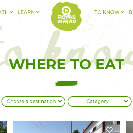
to kno
ATH
LEARN
TO KNOW
B
WHERE TO EAT