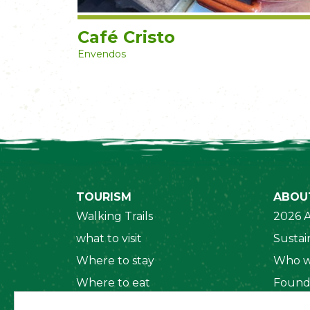
Café Cristo
Envendos
TOURISM
ABOU
Walking Trails
2026 A
what to visit
Sustain
Where to stay
Who w
Where to eat
Found
Security System
Social