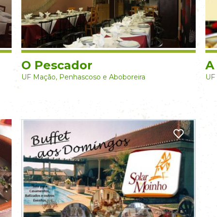
O Pescador
A
UF Mação, Penhascoso e Aboboreira
UF 