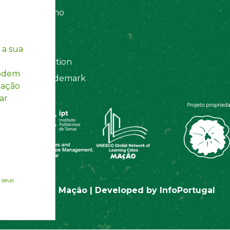
amento Interno
es
y Policy
 a sua
ting Information
podem
egistered Trademark
mação
ar
 seus
© Rotas de Mação | Developed by
InfoPortugal