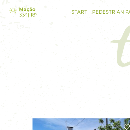
Mação
START
PEDESTRIAN P
33º | 18º