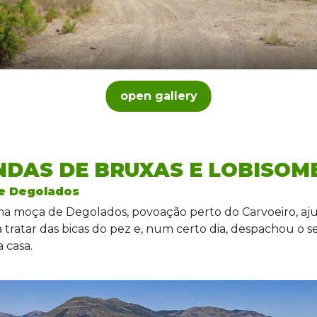
open gallery
NDAS DE BRUXAS E LOBISOM
de Degolados
a moça de Degolados, povoação perto do Carvoeiro, aj
, a tratar das bicas do pez e, num certo dia, despachou o s
a casa.