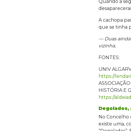
Quando a segu
desapareceram
A cachopa pas
que se tinha p
— Duas ainda c
vizinha.
FONTES:
UNIV ALGARVE 
https://lenda
ASSOCIAÇÃO D
HISTÓRIA E G
https://aldei
Degolados,
No Concelho d
existe uma, c
“Degolados”.