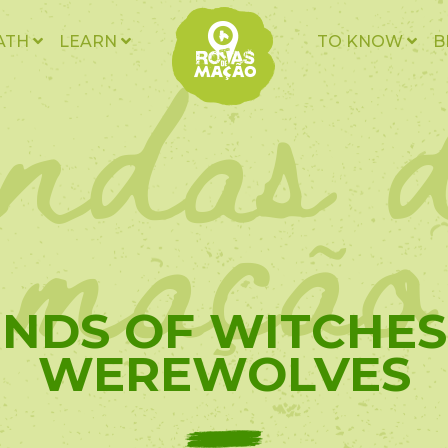
endas 
ATH
LEARN
TO KNOW
B
mação
NDS OF WITCHES
WEREWOLVES