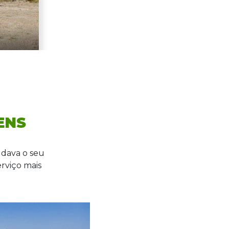
ENS
udava o seu
erviço mais