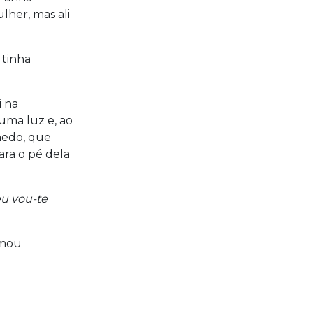
lher, mas ali
 tinha
i na
 uma luz e, ao
medo, que
ara o pé dela
eu vou-te
amou