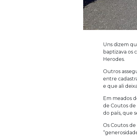
Uns dizem que
baptizava os 
Herodes.
Outros assegu
entre cadastr
e que ali dei
Em meados do 
de Coutos de 
do país, que 
Os Coutos de 
“generosidad