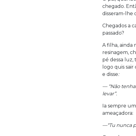
chegado. Entã
disseram-lhe q
Chegados a ca
passado?
A filha, ainda
resinagem, ch
pé dessa luz,
logo quis sair
e disse
:
— “Não tenhas
levar”.
Ia sempre uma
ameaçadora:
—“Tu nunca po