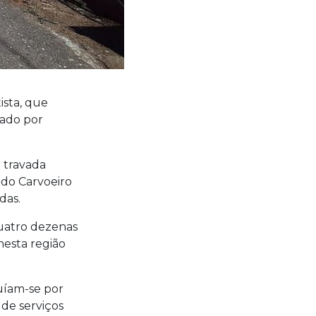
ista, que
tado por
 travada
 do Carvoeiro
das.
quatro dezenas
nesta região
tuíam-se por
de serviços