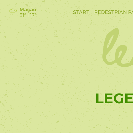
l
Mação
START
PEDESTRIAN P
31º | 17º
LEGE