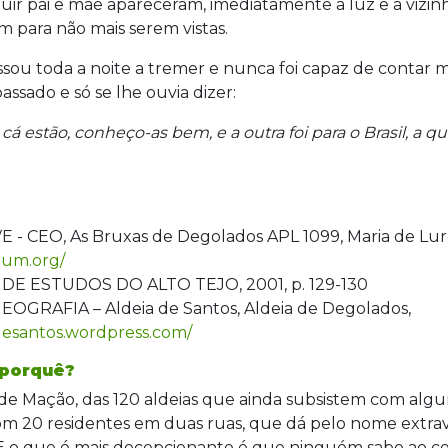
ir pai e mãe apareceram, imediatamente a luz e a vizin
 para não mais serem vistas.
sou toda a noite a tremer e nunca foi capaz de contar 
assado e só se lhe ouvia dizer:
á estão, conheço-as bem, e a outra foi para o Brasil, a q
- CEO, As Bruxas de Degolados APL 1099, Maria de Lur
rium.org/
E ESTUDOS DO ALTO TEJO, 2001, p. 129-130
EOGRAFIA – Aldeia de Santos, Aldeia de Degolados,
adesantos.wordpress.com/
 porquê?
e Mação, das 120 aldeias que ainda subsistem com algu
om 20 residentes em duas ruas, que dá pelo nome extr
 E o que é mais decepcionante é que ninguém sabe ao c