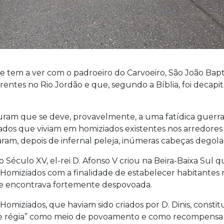
 tem a ver com o padroeiro do Carvoeiro, São João Bapt
crentes no Rio Jordão e que, segundo a Bíblia, foi decapi
ram que se deve, provavelmente, a uma fatídica guerra
ados que viviam em homiziados existentes nos arredores
xaram, depois de infernal peleja, inúmeras cabeças degola
Século XV, el-rei D. Afonso V criou na Beira-Baixa Sul 
Homiziados com a finalidade de estabelecer habitantes 
se encontrava fortemente despovoada.
Homiziados, que haviam sido criados por D. Dinis, consti
e régia” como meio de povoamento e como recompensa 