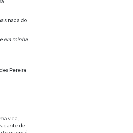
ha
mais nada do
ue era minha
des Pereira
ma vida,
avagante de
erto quem é