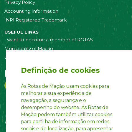
Privacy Policy
Accounting Information
INPI Registered Trademark
USEFUL LINKS
I want to become a member of ROTAS
Municipality of Mação
Contact us
Definição de cookies
Follow us on:
As Rotas de Mação usam cookies para
melhorar a sua experiência de
navegação, a segurança e o
desempenho do website. As Rotas de
Mação podem também utilizar cookies
para partilha de informação em redes
sociais e de localização, para apresentar