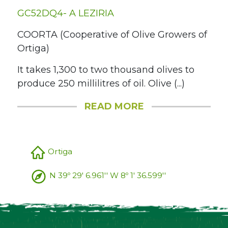
GC52DQ4- A LEZIRIA
COORTA (Cooperative of Olive Growers of
Ortiga)
It takes 1,300 to two thousand olives to
produce 250 millilitres of oil. Olive (...)
READ MORE
Ortiga
N 39º 29' 6.961'' W 8º 1' 36.599''