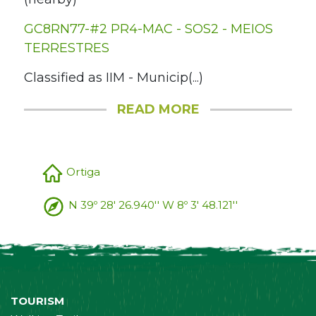
GC8RN77-#2 PR4-MAC - SOS2 - MEIOS
TERRESTRES
Classified as IIM - Municip(...)
READ MORE
Ortiga
N 39º 28' 26.940'' W 8º 3' 48.121''
TOURISM