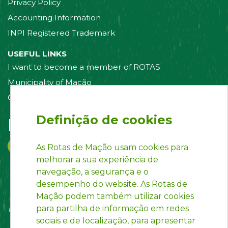
Privacy Policy
Accounting Information
INPI Registered Trademark
USEFUL LINKS
I want to become a member of ROTAS
Municipality of Mação
Contact us
Definição de cookies
Follow us on:
As Rotas de Mação usam cookies para
melhorar a sua experiência de
navegação, a segurança e o
desempenho do website. As Rotas de
Mação podem também utilizar cookies
para partilha de informação em redes
sociais e de localização, para apresentar