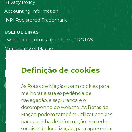
Privacy Policy
Accounting Information
INPI Registered Trademark
USEFUL LINKS
I want to become a member of ROTAS
Municipality of Mação
Contact us
Definição de cookies
Follow us on:
As Rotas de Mação usam cookies para
melhorar a sua experiência de
navegação, a segurança e o
desempenho do website. As Rotas de
Mação podem também utilizar cookies
para partilha de informação em redes
sociais e de localização, para apresentar