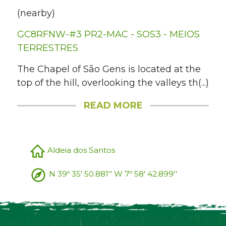
(nearby)
GC8RFNW-#3 PR2-MAC - SOS3 - MEIOS
TERRESTRES
The Chapel of São Gens is located at the
top of the hill, overlooking the valleys th(...)
READ MORE
Aldeia dos Santos
N 39º 35' 50.881'' W 7º 58' 42.899''