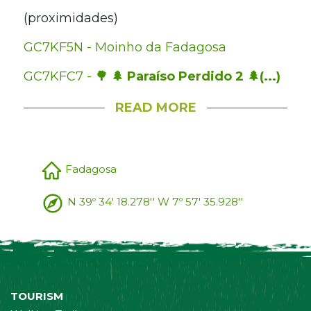
(proximidades)
GC7KF5N - Moinho da Fadagosa
GC7KFC7 -
🌳 🌲 Paraíso Perdido 2 🌲(...)
READ MORE
Fadagosa
N 39º 34' 18.278'' W 7º 57' 35.928''
TOURISM