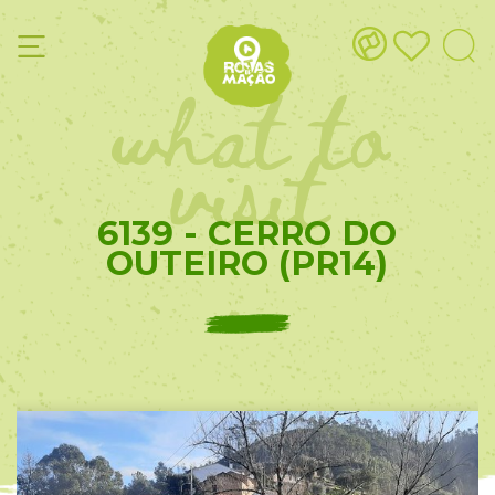
what to
visit
6139 - CERRO DO
OUTEIRO (PR14)