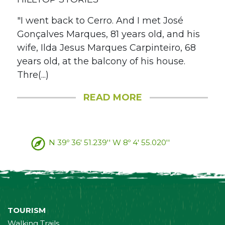
"I went back to Cerro. And I met José
Gonçalves Marques, 81 years old, and his
wife, Ilda Jesus Marques Carpinteiro, 68
years old, at the balcony of his house.
Thre(...)
READ MORE
N 39º 36' 51.239'' W 8º 4' 55.020''
TOURISM
Walking Trails