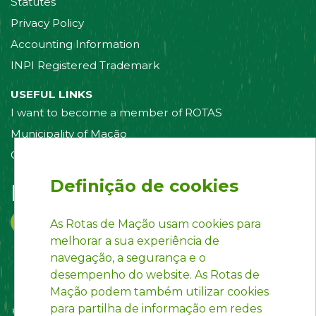
Statutes
Privacy Policy
Accounting Information
INPI Registered Trademark
USEFUL LINKS
I want to become a member of ROTAS
Municipality of Mação
Contact us
Definição de cookies
Follow us on:
As Rotas de Mação usam cookies para
melhorar a sua experiência de
navegação, a segurança e o
desempenho do website. As Rotas de
Mação podem também utilizar cookies
para partilha de informação em redes